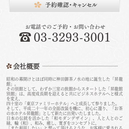
会社概要
昭和の幕開けとほぼ同時に神田御茶ノ水の地に誕生した「昇龍
館」。
その別館として、わずか三室の旅館からスタートした「昇龍館
別館」は、高度成長期を迎えると共にビジネスホテルへと様式
を変え、
四十室の「東京ファミリーホテル」へと成長して参りました。
そして、平成二十一年の全面改装を機に、初心に還り、「お茶
の水ホテル昇龍館」として新たに出発いたしました。
日本の伝統を活かした「和モダンデザイン」、人と人とのご
縁、輪（和）、和み、癒し、寛ぎをコンセプトに、
「また利用したい」と想って頂けるような、お客様に愛される