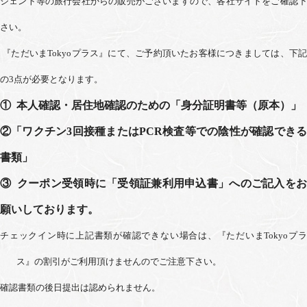
ジェント等の旅行会社からの販売がございますので、各社サイトをご確認下
さい。
『ただいま
Tokyoプラス
』にて、ご予約頂いたお客様につきましては、下記
の
3
点が必要となります。
① 本人確認・居住地確認のための「身分証明書等（原本）」
②「ワクチン3回接種またはPCR検査等での陰性が確認できる
書類」
③ クーポン受領時に「受領証兼利用申込書」へのご記入をお
願いしております。
チェックイン時に上記書類が確認できない場合は、『ただいま
Tokyoプ
ス
』の割引がご利用頂けませんのでご注意下さい。
確認書類の後日提出は認められません。